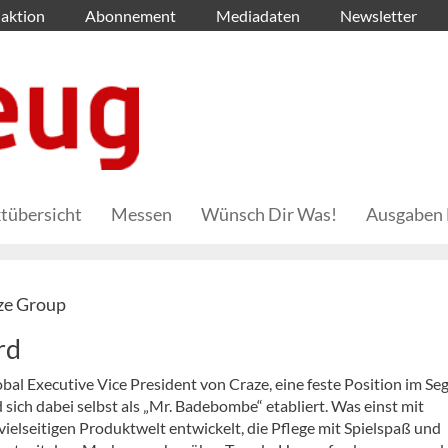
aktion
Abonnement
Mediadaten
Newsletter
tübersicht
Messen
Wünsch Dir Was!
Ausgaben 
aze Group
rd
lobal Executive Vice President von Craze, eine feste Position im S
sich dabei selbst als „Mr. Badebombe“ etabliert. Was einst mit
ielseitigen Produktwelt entwickelt, die Pflege mit Spielspaß und