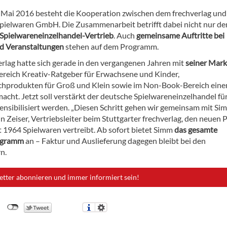
. Mai 2016 besteht die Kooperation zwischen dem frechverlag und
pielwaren GmbH. Die Zusammenarbeit betrifft dabei nicht nur de
Spielwareneinzelhandel-Vertrieb
. Auch
gemeinsame Auftritte bei
d Veranstaltungen
stehen auf dem Programm.
erlag hatte sich gerade in den vergangenen Jahren mit
seiner Mar
ereich Kreativ-Ratgeber für Erwachsene und Kinder,
hprodukten für Groß und Klein sowie im Non-Book-Bereich eine
cht. Jetzt soll verstärkt der deutsche Spielwareneinzelhandel für
ensibilisiert werden. „Diesen Schritt gehen wir gemeinsam mit Sim
in Zeiser, Vertriebsleiter beim Stuttgarter frechverlag, den neuen 
it 1964 Spielwaren vertreibt. Ab sofort bietet Simm
das gesamte
ogramm
an – Faktur und Auslieferung dagegen bleibt bei den
n.
etter abonnieren und immer informiert sein!