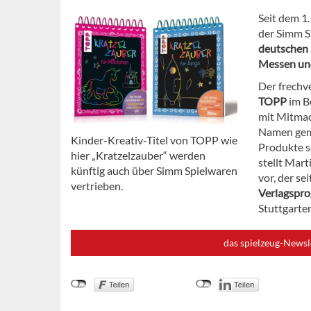
Seit dem 1
der Simm S
deutschen 
Messen un
Der frechv
TOPP
im B
mit Mitmac
Namen gema
Kinder-Kreativ-Titel von TOPP wie
Produkte s
hier „Kratzelzauber“ werden
stellt Mart
künftig auch über Simm Spielwaren
vor, der se
vertrieben.
Verlagspr
Stuttgarter
das spielzeug-Newsl