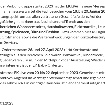
elder Verbundgruppe startet 2023 mit der
EK Live
ins neue Messeja
ühjahrsmesse erwartet die Fachbesucher vom
18. bis 20. Januar 2
istungsspektrum aus allen vertretenen Geschäftsfeldern. Auf der
sfläche gibt es dann u. a.
Neuheiten und Trends aus den
bereichen Wohnaccessoires, Haushaltswaren, Elektroartikel, Leu
ttung, Spielwaren, Büro und Fashion
. Dazu kommen Messe-Highl
 Großhandel sowie die Weiterentwicklungen der Konzeptleistun
en Services.
-Ordermesse am 26. und 27. April 2023
rückt Sortimente und
stungen aus den Bereichen Spielwaren, Babyartikel, Kindermode,
, Lederwaren u. v. m. in den Mittelpunkt der Ausstellung. Wieder i
ung integriert ist der EK Baby-Ordertag.
stmesse EK Live vom 20. bis 22. September 2023
. Gemeinsam mit
attraktives Angebot im wichtigen Weihnachtsgeschäft und legen de
as Jahr 2024. Ein wichtiger Baustein ist hier der erneut integrier
0.01.2023