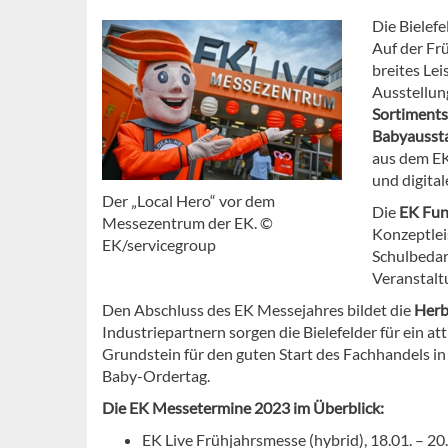
Die Bielef
Auf der Fr
breites Le
Ausstellung
Sortiments
Babyaussta
aus dem EK
und digital
Der „Local Hero“ vor dem
Die
EK Fun
Messezentrum der EK. ©
Konzeptlei
EK/servicegroup
Schulbedarf
Veranstalt
Den Abschluss des EK Messejahres bildet die
Herb
Industriepartnern sorgen die Bielefelder für ein 
Grundstein für den guten Start des Fachhandels in d
Baby-Ordertag.
Die EK Messetermine 2023 im Überblick:
EK Live Frühjahrsmesse (hybrid), 18.01. – 2