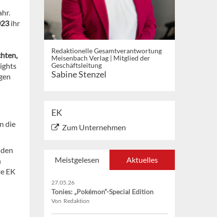
hr.
023
ihr
Redaktionelle Gesamtverantwortung
chten,
Meisenbach Verlag | Mitglied der
ights
Geschäftsleitung
Sabine Stenzel
gen
EK
n die
Zum Unternehmen
 den
Meistgelesen
Aktuelles
n
te EK
27.05.26
Tonies: „Pokémon“-Special Edition
Von Redaktion