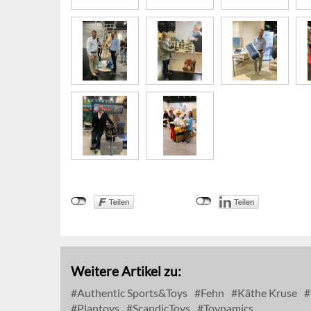
Weitere Artikel zu:
Authentic Sports&Toys
Fehn
Käthe Kruse
Plantoys
ScandicToys
Toynamics