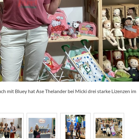
ch mit Bluey hat Ase Thelander bei Micki drei starke Lizenzen im