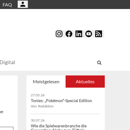
FAQ
Digital
Meistgelesen
Aktuelles
27.05.26
Tonies: „Pokémon“-Special Edition
Von Redaktion
ne
30.07.26
Wie die Spielwarenbranche die