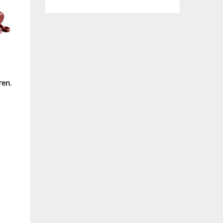
ren
.