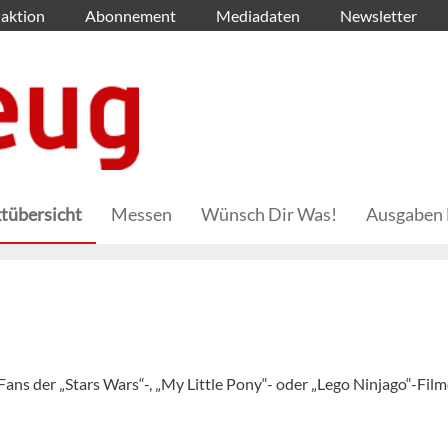
aktion
Abonnement
Mediadaten
Newsletter
tübersicht
Messen
Wünsch Dir Was!
Ausgaben 
ns der „Stars Wars“-, „My Little Pony“- oder „Lego Ninjago“-Film