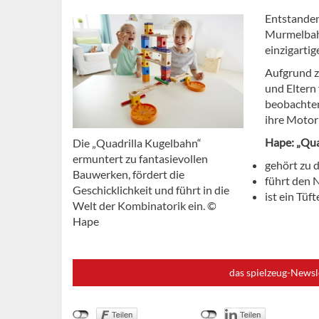
Entstanden
Murmelbahn
einzigarti
Aufgrund z
und Eltern
beobachten
ihre Motor
Hape: „Qua
Die „Quadrilla Kugelbahn“
ermuntert zu fantasievollen
gehört zu
Bauwerken, fördert die
führt den 
Geschicklichkeit und führt in die
ist ein Tüf
Welt der Kombinatorik ein. ©
Hape
das spielzeug-Newsl