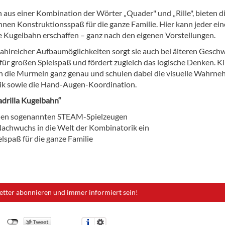
 aus einer Kombination der Wörter „Quader" und „Rille", bieten d
en Konstruktionsspaß für die ganze Familie. Hier kann jeder ein
ge Kugelbahn erschaffen – ganz nach den eigenen Vorstellungen.
ahlreicher Aufbaumöglichkeiten sorgt sie auch bei älteren Gesch
 für großen Spielspaß und fördert zugleich das logische Denken. K
 die Murmeln ganz genau und schulen dabei die visuelle Wahrne
ik sowie die Hand-Augen-Koordination.
drilla Kugelbahn“
 den sogenannten STEAM-Spielzeugen
Nachwuchs in die Welt der Kombinatorik ein
telspaß für die ganze Familie
etter abonnieren und immer informiert sein!