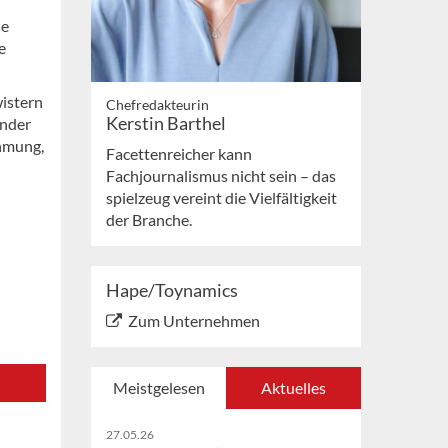
ie
e
wistern
Chefredakteurin
Kerstin Barthel
inder
hmung,
Facettenreicher kann
Fachjournalismus nicht sein – das
spielzeug vereint die Vielfältigkeit
der Branche.
Hape/Toynamics
Zum Unternehmen
Meistgelesen
Aktuelles
27.05.26