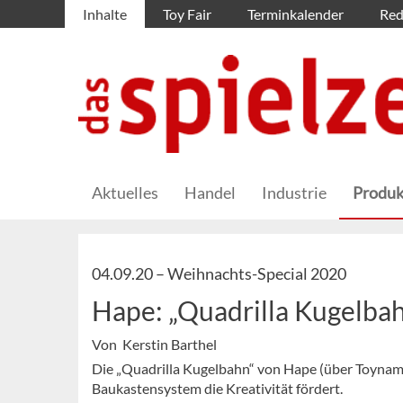
Inhalte
Toy Fair
Terminkalender
Red
Aktuelles
Handel
Industrie
Produk
04.09.20 –
Weihnachts-Special 2020
Hape: „Quadrilla Kugelba
Von Kerstin Barthel
Die „Quadrilla Kugelbahn“ von Hape (über Toynamic
Baukastensystem die Kreativität fördert.