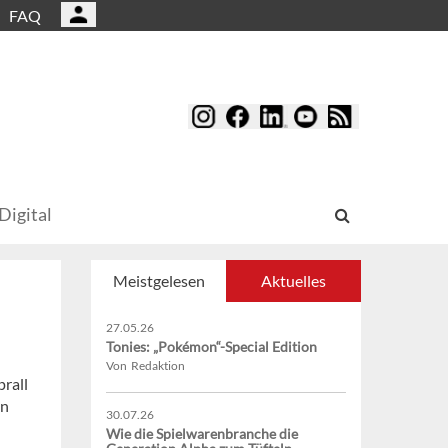
FAQ
Digital
Meistgelesen
Aktuelles
27.05.26
Tonies: „Pokémon“-Special Edition
Von Redaktion
rall
on
30.07.26
Wie die Spielwarenbranche die