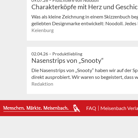
09.07.26 –
Plüschtiere von Noodoll
Charakterköpfe mit Herz und Geschi
Was als kleine Zeichnung in einem Skizzenbuch bega
geliebten Designmarke entwickelt: Noodoll. Jedes P
Keienburg
02.04.26 –
Produktliebling
Nasenstrips von „Snooty“
Die Nasenstrips von „Snooty“ haben wir auf der 
direkt ausprobiert. Wir waren so begeistert, dass wi
Redaktion
FAQ
Meisenbach Verl