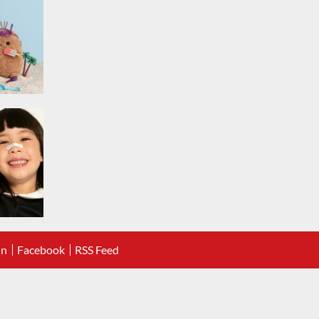
In
Facebook
RSS Feed