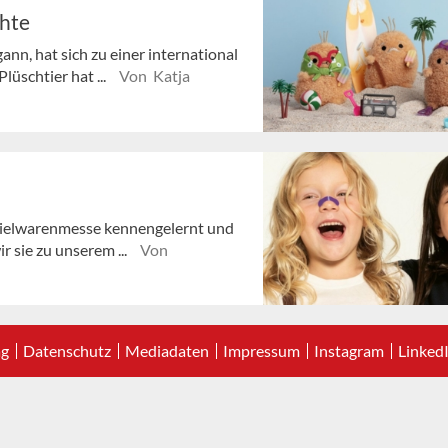
chte
nn, hat sich zu einer international
lüschtier hat ...
Von Katja
Spielwarenmesse kennengelernt und
r sie zu unserem ...
Von
ag
Datenschutz
Mediadaten
Impressum
Instagram
Linked