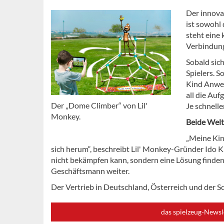
Der innova
ist sowohl
steht eine
Verbindung
Sobald sich
Spielers. S
Kind Anwei
all die Au
Der „Dome Climber“ von Lil'
Je schnelle
Monkey.
Beide Welt
„Meine Kin
sich herum“, beschreibt Lil' Monkey-Gründer Ido Kl
nicht bekämpfen kann, sondern eine Lösung finden
Geschäftsmann weiter.
Der Vertrieb in Deutschland, Österreich und der Sc
das spielzeug-Newsl