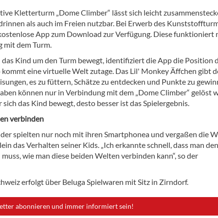
tive Kletterturm „Dome Climber“ lässt sich leicht zusammenstec
 drinnen als auch im Freien nutzbar. Bei Erwerb des Kunststofftur
 kostenlose App zum Download zur Verfügung. Diese funktioniert n
 mit dem Turm.
 das Kind um den Turm bewegt, identifiziert die App die Position 
o kommt eine virtuelle Welt zutage. Das Lil' Monkey Äffchen gibt 
sungen, es zu füttern, Schätze zu entdecken und Punkte zu gewin
fgaben können nur in Verbindung mit dem „Dome Climber“ gelöst 
r sich das Kind bewegt, desto besser ist das Spielergebnis.
en verbinden
der spielten nur noch mit ihren Smartphonea und vergaßen die W
ein das Verhalten seiner Kids. „Ich erkannte schnell, dass man de
 muss, wie man diese beiden Welten verbinden kann“, so der
hweiz erfolgt über Beluga Spielwaren mit Sitz in Zirndorf.
etter abonnieren und immer informiert sein!