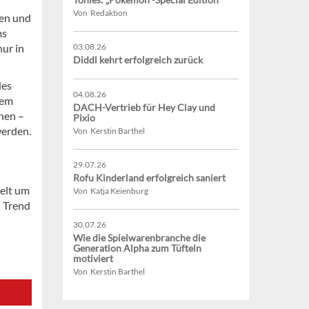
Von Redaktion
ken und
ms
ur in
03.08.26
Diddl kehrt erfolgreich zurück
des
04.08.26
dem
DACH-Vertrieb für Hey Clay und
nen –
Pixio
werden.
Von Kerstin Barthel
29.07.26
Rofu Kinderland erfolgreich saniert
elt um
Von Katja Keienburg
n Trend
30.07.26
Wie die Spielwarenbranche die
Generation Alpha zum Tüfteln
motiviert
Von Kerstin Barthel