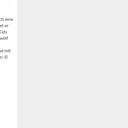
ch eine
et er
Kids
wölf
nd mit
en. ©