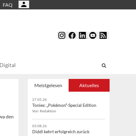
FAQ
Digital
Meistgelesen
Aktuelles
27.05.26
Tonies: „Pokémon“-Special Edition
Von Redaktion
twa den
03.08.26
Diddl kehrt erfolgreich zurück