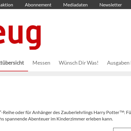
aktion
Abonnement
Mediadaten
Newsletter
tübersicht
Messen
Wünsch Dir Was!
Ausgaben 
“-Reihe oder für Anhänger des Zauberlehrlings Harry Potter™: Für
uchs spannende Abenteuer im Kinderzimmer erleben kann.