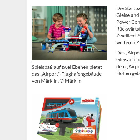
Die Startp
Gleise und
Power Cont
Rückwärtsf
Zweilicht-
weiteren Z
Das „Airpo
Gleisanbin
dem „Airpo
Spielspaß auf zwei Ebenen bietet
Höhen geba
das „Airport“-Flughafengebäude
von Märklin. © Märklin