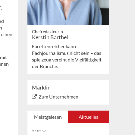
,
n
nd
n
Chefredakteurin
 einen
Kerstin Barthel
Facettenreicher kann
Fachjournalismus nicht sein – das
 mit
spielzeug vereint die Vielfältigkeit
enen
der Branche.
Märklin
Zum Unternehmen
Meistgelesen
Aktuelles
27.05.26