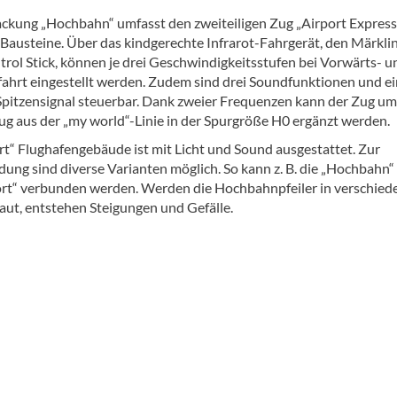
ackung „Hochbahn“ umfasst den zweiteiligen Zug „Airport Express“
 Bausteine. Über das kindgerechte Infrarot-Fahrgerät, den Märkli
rol Stick, können je drei Geschwindigkeitsstufen bei Vorwärts- u
ahrt eingestellt werden. Zudem sind drei Soundfunktionen und ei
Spitzensignal steuerbar. Dank zweier Frequenzen kann der Zug um
ug aus der „my world“-Linie in der Spurgröße H0 ergänzt werden.
rt“ Flughafengebäude ist mit Licht und Sound ausgestattet. Zur
dung sind diverse Varianten möglich. So kann z. B. die „Hochbahn“
rt“ verbunden werden. Werden die Hochbahnpfeiler in verschied
ut, entstehen Steigungen und Gefälle.