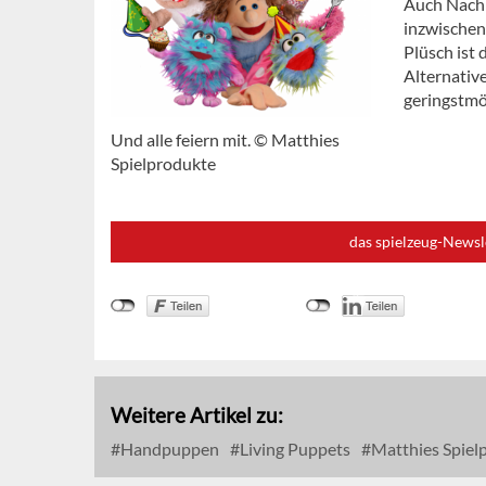
Auch Nachh
inzwischen 
Plüsch ist
Alternativ
geringstmö
Und alle feiern mit. © Matthies
Spielprodukte
das spielzeug-Newsl
Weitere Artikel zu:
Handpuppen
Living Puppets
Matthies Spiel