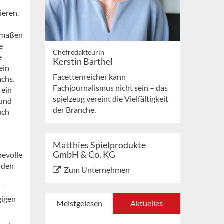
ieren.
ermaßen
e
Chefredakteurin
e
Kerstin Barthel
ein
Facettenreicher kann
chs.
Fachjournalismus nicht sein – das
 ein
spielzeug vereint die Vielfältigkeit
eund
der Branche.
uch
Matthies Spielprodukte
GmbH & Co. KG
bevolle
r den
Zum Unternehmen
r
gigen
Meistgelesen
Aktuelles