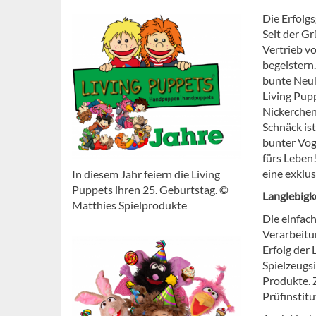
Die Erfolg
Seit der G
Vertrieb v
begeistern.
bunte Neuh
Living Pupp
Nickerchen
Schnäck is
bunter Voge
fürs Leben!
eine exklu
In diesem Jahr feiern die Living
Puppets ihren 25. Geburtstag. ©
Langlebigk
Matthies Spielprodukte
Die einfach
Verarbeitu
Erfolg der
Spielzeugs
Produkte. 
Prüfinstit