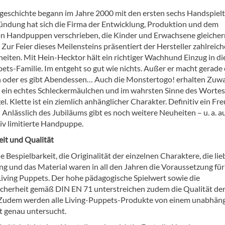
sgeschichte begann im Jahre 2000 mit den ersten sechs Handspielt
ründung hat sich die Firma der Entwicklung, Produktion und dem
on Handpuppen verschrieben, die Kinder und Erwachsene gleich
 Zur Feier dieses Meilensteins präsentiert der Hersteller zahlreich
eiten. Mit Hein-Hecktor hält ein richtiger Wachhund Einzug in di
ets-Familie. Im entgeht so gut wie nichts. Außer er macht gerade 
 oder es gibt Abendessen… Auch die Monstertogo! erhalten Zuwa
t ein echtes Schleckermäulchen und im wahrsten Sinne des Wortes
l. Klette ist ein ziemlich anhänglicher Charakter. Definitiv ein Fr
 Anlässlich des Jubiläums gibt es noch weitere Neuheiten – u. a. a
siv limitierte Handpuppe.
eit und Qualität
e Bespielbarkeit, die Originalität der einzelnen Charaktere, die lie
ng und das Material waren in all den Jahren die Voraussetzung fü
 Living Puppets. Der hohe pädagogische Spielwert sowie die
icherheit gemäß DIN EN 71 unterstreichen zudem die Qualität de
Zudem werden alle Living-Puppets-Produkte von einem unabhän
ut genau untersucht.