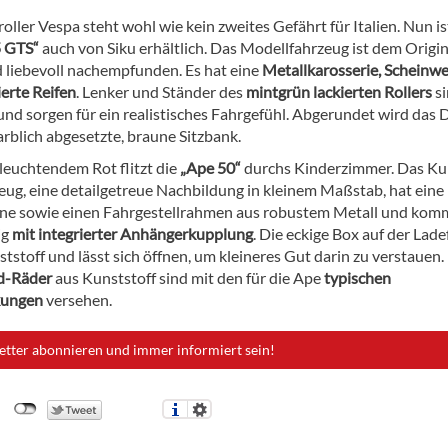
ller Vespa steht wohl wie kein zweites Gefährt für Italien. Nun is
5 GTS“
auch von Siku erhältlich. Das Modellfahrzeug ist dem Origin
d liebevoll nachempfunden. Es hat eine
Metallkarosserie, Scheinwe
rte Reifen
. Lenker und Ständer des
mintgrün lackierten Rollers
si
und sorgen für ein realistisches Fahrgefühl. Abgerundet wird das 
arblich abgesetzte, braune Sitzbank.
g leuchtendem Rot flitzt die
„Ape 50“
durchs Kinderzimmer. Das Ku
zeug, eine detailgetreue Nachbildung in kleinem Maßstab, hat eine
ne sowie einen Fahrgestellrahmen aus robustem Metall und kom
ig
mit integrierter Anhängerkupplung
. Die eckige Box auf der Lade
ststoff und lässt sich öffnen, um kleineres Gut darin zu verstauen.
d-Räder
aus Kunststoff sind mit den für die Ape
typischen
kungen
versehen.
etter abonnieren und immer informiert sein!