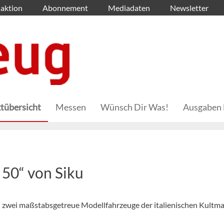
aktion
Abonnement
Mediadaten
Newsletter
tübersicht
Messen
Wünsch Dir Was!
Ausgaben 
 50“ von Siku
u zwei maßstabsgetreue Modellfahrzeuge der italienischen Kultm