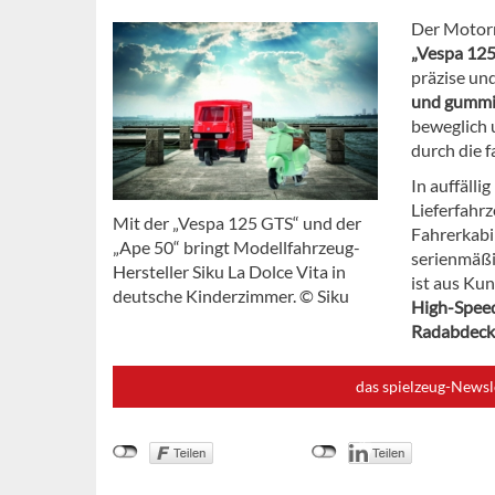
Der Motorro
„Vespa 12
präzise un
und gummie
beweglich 
durch die f
In auffälli
Lieferfahr
Mit der „Vespa 125 GTS“ und der
Fahrerkabi
„Ape 50“ bringt Modellfahrzeug-
serienmäß
Hersteller Siku La Dolce Vita in
ist aus Kun
deutsche Kinderzimmer. © Siku
High-Spee
Radabdec
das spielzeug-Newsl