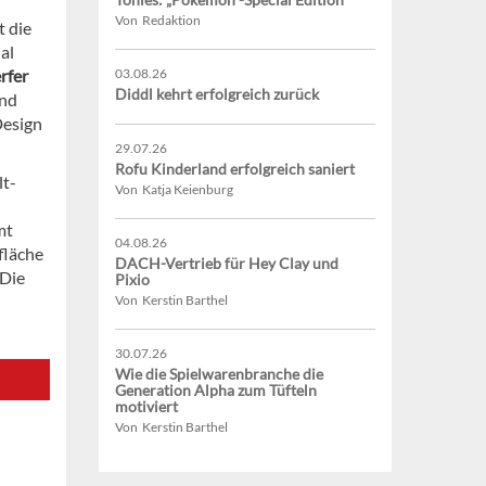
Von Redaktion
t die
al
rfer
03.08.26
Diddl kehrt erfolgreich zurück
nd
Design
29.07.26
Rofu Kinderland erfolgreich saniert
lt-
Von Katja Keienburg
mt
04.08.26
fläche
DACH-Vertrieb für Hey Clay und
 Die
Pixio
Von Kerstin Barthel
30.07.26
Wie die Spielwarenbranche die
Generation Alpha zum Tüfteln
motiviert
Von Kerstin Barthel