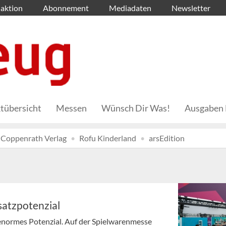
aktion
Abonnement
Mediadaten
Newsletter
tübersicht
Messen
Wünsch Dir Was!
Ausgaben 
Coppenrath Verlag
Rofu Kinderland
arsEdition
satzpotenzial
t enormes Potenzial. Auf der Spielwarenmesse