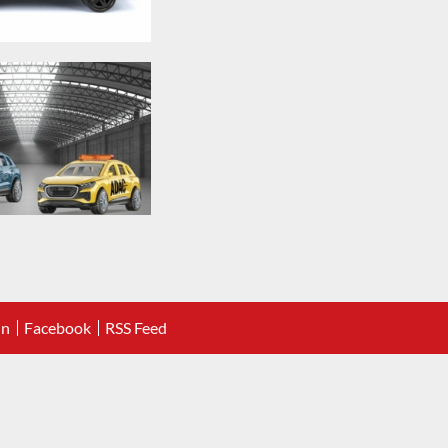
In
Facebook
RSS Feed