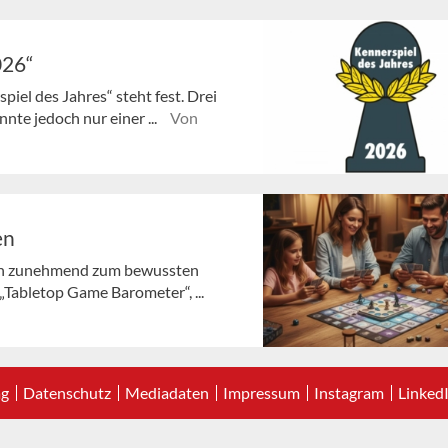
026“
piel des Jahres“ steht fest. Drei
nte jedoch nur einer ...
Von
en
hen zunehmend zum bewussten
 „Tabletop Game Barometer“, ...
ag
Datenschutz
Mediadaten
Impressum
Instagram
Linked