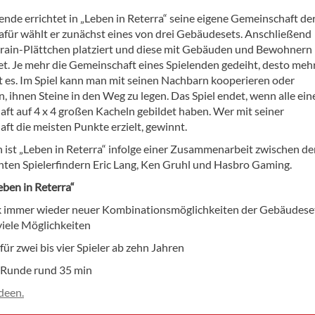
ende errichtet in „Leben in Reterra“ seine eigene Gemeinschaft de
afür wählt er zunächst eines von drei Gebäudesets. Anschließend
rain-Plättchen platziert und diese mit Gebäuden und Bewohnern
et. Je mehr die Gemeinschaft eines Spielenden gedeiht, desto meh
t es. Im Spiel kann man mit seinen Nachbarn kooperieren oder
, ihnen Steine in den Weg zu legen. Das Spiel endet, wenn alle ein
ft auf 4 x 4 großen Kacheln gebildet haben. Wer mit seiner
ft die meisten Punkte erzielt, gewinnt.
 ist „Leben in Reterra“ infolge einer Zusammenarbeit zwischen de
nten Spielerfindern Eric Lang, Ken Gruhl und Hasbro Gaming.
eben in Reterra“
k immer wieder neuer Kombinationsmöglichkeiten der Gebäudese
viele Möglichkeiten
 für zwei bis vier Spieler ab zehn Jahren
 Runde rund 35 min
deen.