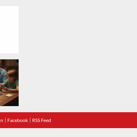
In
Facebook
RSS Feed