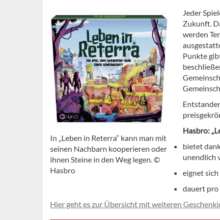
Jeder Spiel
Zukunft. D
werden Ter
ausgestatt
Punkte gib
beschließen
Gemeinscha
Gemeinscha
Entstanden
preisgekrö
Hasbro: „L
In „Leben in Reterra“ kann man mit
bietet dan
seinen Nachbarn kooperieren oder
unendlich 
ihnen Steine in den Weg legen. ©
Hasbro
eignet sich
dauert pro
Hier geht es zur Übersicht mit weiteren Geschenki