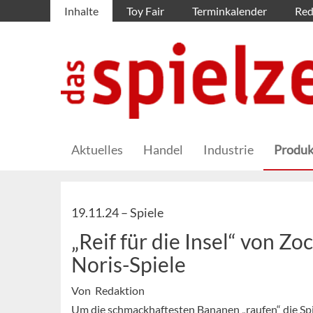
Inhalte
Toy Fair
Terminkalender
Red
Aktuelles
Handel
Industrie
Produk
19.11.24 –
Spiele
„Reif für die Insel“ von Z
Noris-Spiele
Von Redaktion
Um die schmackhaftesten Bananen „raufen“ die Spiel