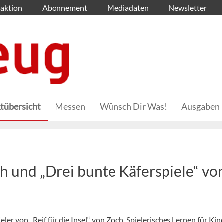
aktion
Abonnement
Mediadaten
Newsletter
tübersicht
Messen
Wünsch Dir Was!
Ausgaben 
och und „Drei bunte Käferspiele“ vo
er von „Reif für die Insel“ von Zoch. Spielerisches Lernen für Kin