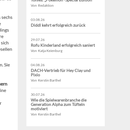
Von Redaktion
s sechs
03.08.26
e
Diddl kehrt erfolgreich zurück
dings
re
29.07.26
 sich
Rofu Kinderland erfolgreich saniert
esellen
Von Katja Keienburg
n. Sie
04.08.26
DACH-Vertrieb für Hey Clay und
Pixio
Von Kerstin Barthel
uern
eine
30.07.26
Wie die Spielwarenbranche die
r
Generation Alpha zum Tüfteln
motiviert
Von Kerstin Barthel