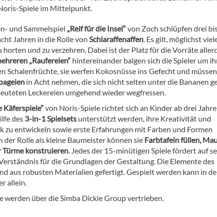
 Noris-Spiele im Mittelpunkt.
n- und Sammelspiel
„Reif für die Insel“
von Zoch schlüpfen drei bi
acht Jahren in die Rolle von
Schlaraffenaffen
. Es gilt, möglichst viel
horten und zu verzehren. Dabei ist der Platz für die Vorräte aller
ehreren „Raufereien“
hintereinander balgen sich die Spieler um ih
ten Schalenfrüchte, sie werfen Kokosnüsse ins Gefecht und müssen
pageien
in Acht nehmen, die sich nicht selten unter die Bananen g
beuteten Leckereien umgehend wieder wegfressen.
e Käferspiele“
von Noris-Spiele richtet sich an Kinder ab drei Jahre
ilfe des
3-in-1 Spielsets
unterstützt werden, ihre Kreativität und
k zu entwickeln sowie erste Erfahrungen mit Farben und Formen
 der Rolle als kleine Baumeister können sie
Farbtafeln füllen, Ma
 Türme konstruieren
. Jedes der 15-minütigen Spiele fördert auf s
Verständnis für die Grundlagen der Gestaltung. Die Elemente des
ind aus robusten Materialien gefertigt. Gespielt werden kann in de
 allein.
le werden über die Simba Dickie Group vertrieben.