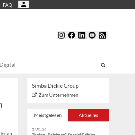
FAQ
Digital
Simba Dickie Group
Zum Unternehmen
n
Meistgelesen
Aktuelles
27.05.26
der ab
Tonies: „Pokémon“-Special Edition