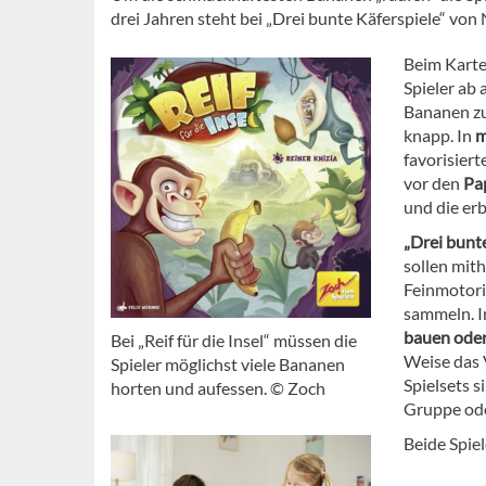
drei Jahren steht bei „Drei bunte Käferspiele“ von
Beim Karte
Spieler ab 
Bananen zu 
knapp. In
m
favorisier
vor den
Pa
und die er
„Drei bunt
sollen mith
Feinmotori
sammeln. In
bauen oder
Bei „Reif für die Insel“ müssen die
Weise das 
Spieler möglichst viele Bananen
Spielsets s
horten und aufessen. © Zoch
Gruppe oder
Beide Spie