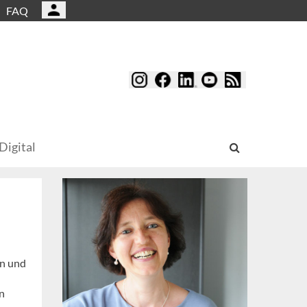
FAQ
Digital
en und
n