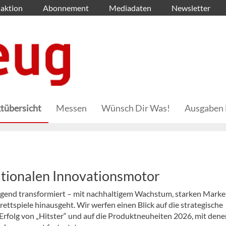
aktion
Abonnement
Mediadaten
Newsletter
tübersicht
Messen
Wünsch Dir Was!
Ausgaben 
ationalen Innovationsmotor
egend transformiert – mit nachhaltigem Wachstum, starken Mark
rettspiele hinausgeht. Wir werfen einen Blick auf die strategische
rfolg von „Hitster“ und auf die Produktneuheiten 2026, mit dene