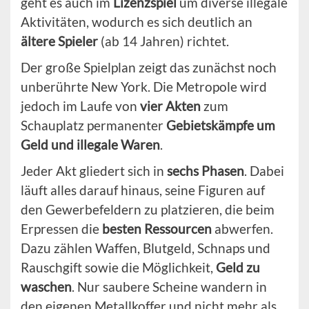
geht es auch im
Lizenzspiel
um diverse illegale
Aktivitäten, wodurch es sich deutlich an
ältere Spieler
(ab 14 Jahren) richtet.
Der große Spielplan zeigt das zunächst noch
unberührte New York. Die Metropole wird
jedoch im Laufe von
vier Akten
zum
Schauplatz permanenter
Gebietskämpfe um
Geld und illegale Waren
.
Jeder Akt gliedert sich in
sechs Phasen
. Dabei
läuft alles darauf hinaus, seine Figuren auf
den Gewerbefeldern zu platzieren, die beim
Erpressen die
besten Ressourcen
abwerfen.
Dazu zählen Waffen, Blutgeld, Schnaps und
Rauschgift sowie die Möglichkeit,
Geld zu
waschen
. Nur saubere Scheine wandern in
den eigenen Metallkoffer und nicht mehr als