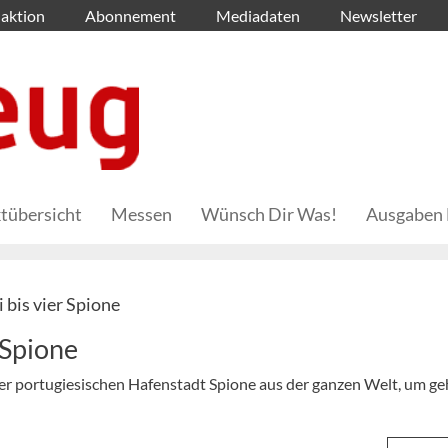
aktion
Abonnement
Mediadaten
Newsletter
tübersicht
Messen
Wünsch Dir Was!
Ausgaben 
 bis vier Spione
Spione
 der portugiesischen Hafenstadt Spione aus der ganzen Welt, um g