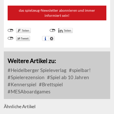
das spielzeug-Newsletter abonnieren und immer
informiert sein!
Weitere Artikel zu:
Heidelberger Spieleverlag
spielbar!
Spielerezension
Spiel ab 10 Jahren
Kennerspiel
Brettspiel
MESAboardgames
Ähnliche Artikel