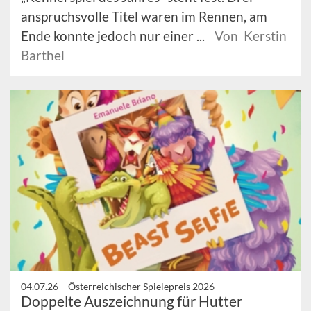
anspruchsvolle Titel waren im Rennen, am
Ende konnte jedoch nur einer ...
Von Kerstin
Barthel
04.07.26 –
Österreichischer Spielepreis 2026
Doppelte Auszeichnung für Hutter