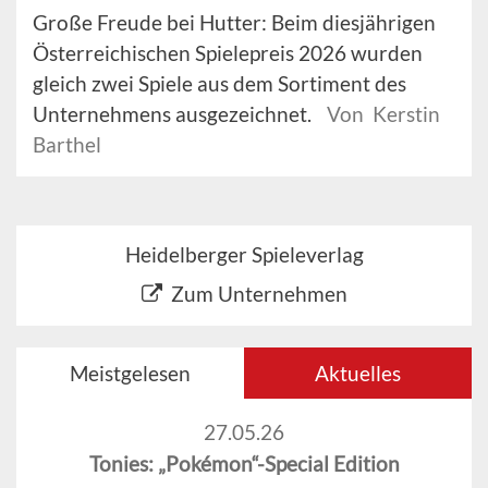
Große Freude bei Hutter: Beim diesjährigen
Österreichischen Spielepreis 2026 wurden
gleich zwei Spiele aus dem Sortiment des
Unternehmens ausgezeichnet.
Von Kerstin
Barthel
Heidelberger Spieleverlag
Zum Unternehmen
Meistgelesen
Aktuelles
27.05.26
Tonies: „Pokémon“-Special Edition