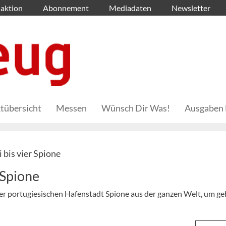
aktion
Abonnement
Mediadaten
Newsletter
tübersicht
Messen
Wünsch Dir Was!
Ausgaben 
 bis vier Spione
Spione
 der portugiesischen Hafenstadt Spione aus der ganzen Welt, um g