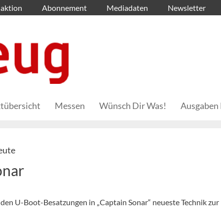
aktion
Abonnement
Mediadaten
Newsletter
tübersicht
Messen
Wünsch Dir Was!
Ausgaben 
eute
onar
eiden U-Boot-Besatzungen in „Captain Sonar“ neueste Technik zur