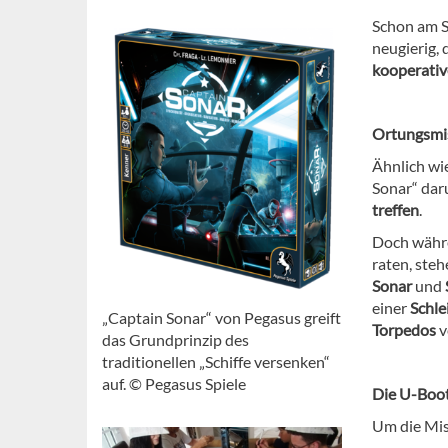
Schon am S
neugierig, 
kooperati
Ortungsmi
Ähnlich wi
Sonar“ dar
treffen
.
Doch währe
raten, ste
Sonar
und
einer
Schle
„Captain Sonar“ von Pegasus greift
Torpedos
v
das Grundprinzip des
traditionellen „Schiffe versenken“
auf. © Pegasus Spiele
Die U-Boo
Um die Miss