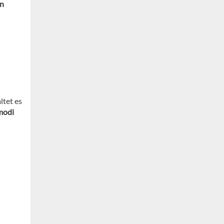
en
ltet es
modi