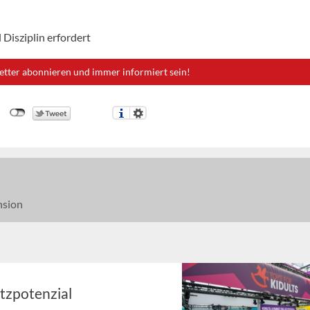
 Disziplin erfordert
etter abonnieren und immer informiert sein!
nsion
tzpotenzial