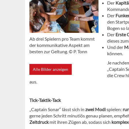
Der
Kapit
Kommando, 
Der
Funke
den Startp
Bogen so la
Der
Erste O
Ab drei Spielern pro Team kommt
dieses zum 
der kommunikative Aspekt am
Und der
Ma
besten zur Geltung. © P. Tonn
können.
Je nachdem,
„Captain S
Alle Bilder anzeigen
die Crew hi
aus.
Tick-Taktik-Tack
„Captain Sonar“ lässt sich in
zwei Modi
spielen:
ru
gerne jeden Schritt minutiös genau planen, empfie
Zeitdruck
mit ihren Zügen ab, sodass sich
komplexe