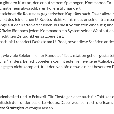
än
gibt den Kurs an, den er auf seinem Spielbogen, Kommando für
mit einem abwaschbaren Folienstift markiert.
r
zeichnet die Route des gegnerischen Kapitäns nach. Da er allerdi
unkt des feindlichen U-Bootes nicht kennt, muss er seinen transp
nge auf der Karte verschieben, bis die Koordinaten eindeutig sind
ffizier
lädt nach jedem Kommando ein System seiner Wahl auf, da
richtigen Zeitpunkt einsatzbereit ist.
schinist
repariert Defekte am U-Boot, bevor diese Schäden anric
 wie viele Spieler in einer Runde auf Tauchstation gehen, gestaltet
onar“ anders. Bei acht Spielern kommt jedem eine eigene Aufgabe z
ngegen nicht komplett, füllt der Kapitän den/die nicht besetzten 
ndenbasiert
und in
Echtzeit
. Für Einsteiger, aber auch für Taktiker, 
hlt sich der rundenbasierte Modus. Dabei wechseln sich die Teams
re Strategien
verfolgen lassen.