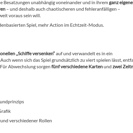
eide Besatzungen unabhängig voneinander und in ihrem
ganz eigen
ren
– und deshalb auch chaotischeren und fehleranfälligen –
it voraus sein will.
denbasierten Spiel, mehr Action im Echtzeit-Modus.
onellen „Schiffe versenken“
auf und verwandelt es in ein
. Auch wenn sich das Spiel grundsätzlich zu viert spielen lässt, entfa
l. Für Abwechslung sorgen
fünf verschiedene Karten
und
zwei Zeit
rundprinzips
rafik
und verschiedener Rollen