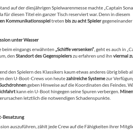
tand auf der diesjährigen Spielwarenmesse machte „Captain Sona
da für diesen Titel ein ganzer Tisch reserviert war. Denn in diesem
ven Kommunikationsspiel
treten
bis zu acht Spieler
gegeneinander 
ssion unter Wasser
e beim eingangs erwähnten
„Schiffe versenken“
, geht es auch in „
um, den
Standort des Gegenspielers
zu erfahren und ihn
viermal z
nd den Spielern des Klassikers kaum etwas anderes übrig blieb al
hen den U-Boot-Crews von heute
zahlreiche Systeme
zur Verfügun
Suchdrohnen
geben Hinweise auf die Koordinaten des Feindes. 
ichfahrt
kann ein U-Boot hingegen seine Spuren verbergen.
Mine
erursachen letztlich die notwendigen Schadenspunkte.
t-Besatzung
ion auszuführen, zählt jede Crew auf die Fähigkeiten ihrer Mitgli