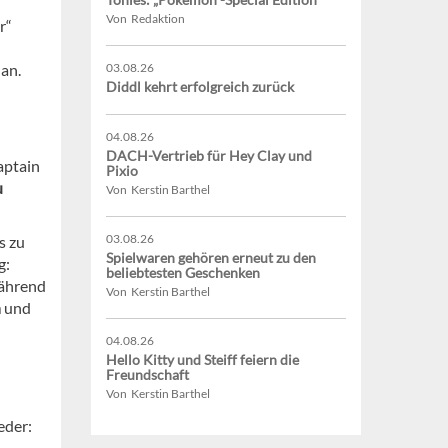
Von Redaktion
r“
an.
03.08.26
Diddl kehrt erfolgreich zurück
04.08.26
DACH-Vertrieb für Hey Clay und
Captain
Pixio
u
Von Kerstin Barthel
03.08.26
s zu
Spielwaren gehören erneut zu den
g:
beliebtesten Geschenken
Während
Von Kerstin Barthel
n
und
04.08.26
Hello Kitty und Steiff feiern die
Freundschaft
Von Kerstin Barthel
eder: