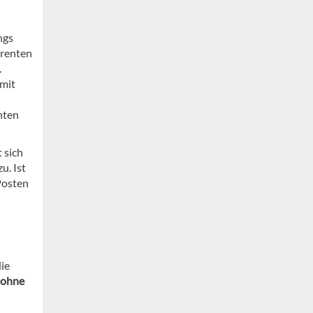
ngs
arenten
.
mit
hten
 sich
u. Ist
Posten
die
ohne