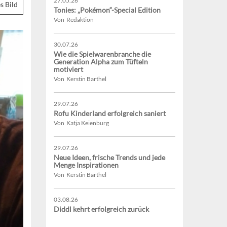
27.05.26
s Bild
Tonies: „Pokémon“-Special Edition
Von Redaktion
30.07.26
Wie die Spielwarenbranche die
Generation Alpha zum Tüfteln
motiviert
Von Kerstin Barthel
29.07.26
Rofu Kinderland erfolgreich saniert
Von Katja Keienburg
29.07.26
Neue Ideen, frische Trends und jede
Menge Inspirationen
Von Kerstin Barthel
03.08.26
Diddl kehrt erfolgreich zurück