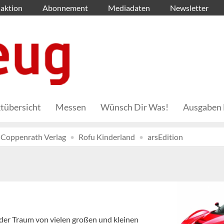
aktion
Abonnement
Mediadaten
Newsletter
tübersicht
Messen
Wünsch Dir Was!
Ausgaben 
Coppenrath Verlag
Rofu Kinderland
arsEdition
 der Traum von vielen großen und kleinen