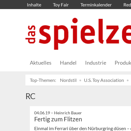
Inhalte
Toy Fair
Terminkalender
Red
Aktuelles
Handel
Industrie
Produk
Top-Themen:
Nordstil
U.S. Toy Association
RC
04.06.19 –
Heinrich Bauer
Fertig zum Flitzen
Einmal im Ferrari über den Nürburgring düsen –