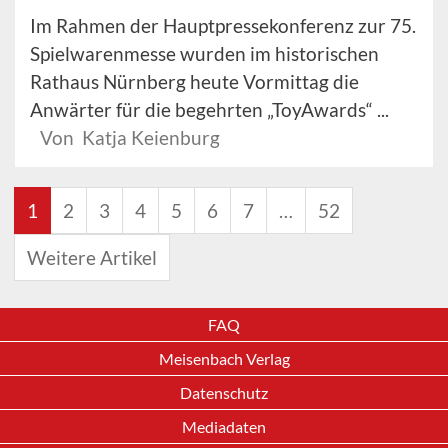
Im Rahmen der Hauptpressekonferenz zur 75.
Spielwarenmesse wurden im historischen
Rathaus Nürnberg heute Vormittag die
Anwärter für die begehrten „ToyAwards“ ...
Von Katja Keienburg
1
2
3
4
5
6
7
…
52
Weitere Artikel
FAQ
Meisenbach Verlag
Datenschutz
Mediadaten