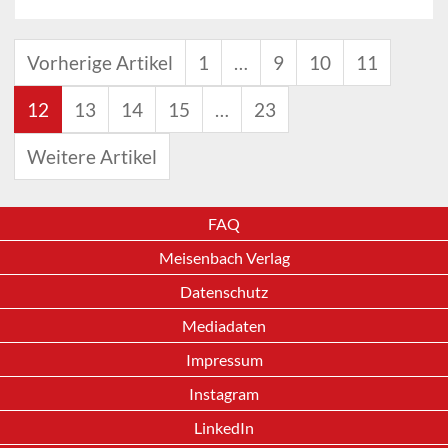
Vorherige Artikel
1
…
9
10
11
12
13
14
15
…
23
Weitere Artikel
FAQ
Meisenbach Verlag
Datenschutz
Mediadaten
Impressum
Instagram
LinkedIn