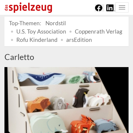
Togg
navi
Top-Themen:
Nordstil
U.S. Toy Association
Coppenrath Verlag
Rofu Kinderland
arsEdition
Carletto