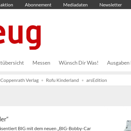
aktion
Abonnement
Mediadaten
Newsletter
tübersicht
Messen
Wünsch Dir Was!
Ausgaben 
Coppenrath Verlag
Rofu Kinderland
arsEdition
ler“
präsentiert BIG mit dem neuen „BIG-Bobby-Car