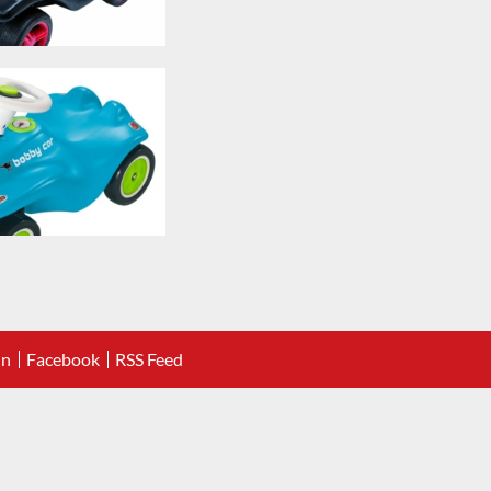
In
Facebook
RSS Feed