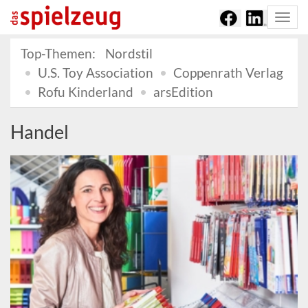
Togg
navi
Top-Themen:
Nordstil
U.S. Toy Association
Coppenrath Verlag
Rofu Kinderland
arsEdition
Handel