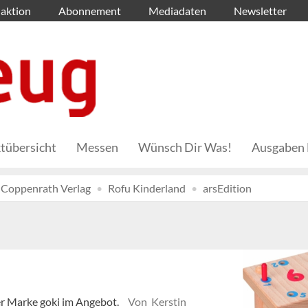
aktion
Abonnement
Mediadaten
Newsletter
tübersicht
Messen
Wünsch Dir Was!
Ausgaben 
Coppenrath Verlag
Rofu Kinderland
arsEdition
er Marke goki im Angebot.
Von Kerstin