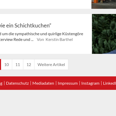
ie ein Schichtkuchen“
 um die sympathische und quirlige Küstengöre
terview Rede und ...
Von Kerstin Barthel
10
11
12
Weitere Artikel
ag
Datenschutz
Mediadaten
Impressum
Instagram
Linked