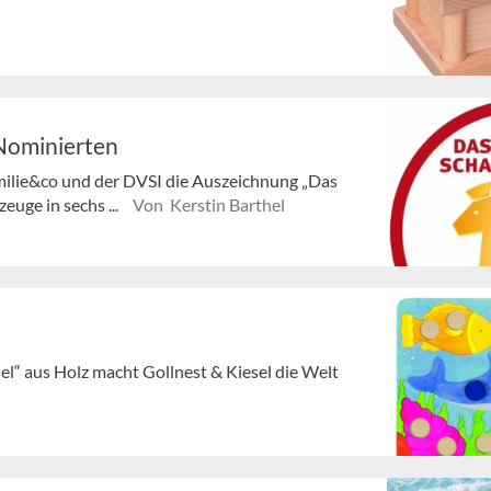
 Nominierten
amilie&co und der DVSI die Auszeichnung „Das
euge in sechs ...
Von Kerstin Barthel
l“ aus Holz macht Gollnest & Kiesel die Welt