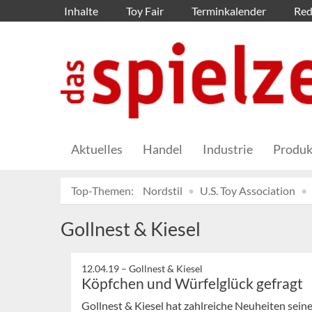
Inhalte
Toy Fair
Terminkalender
Red
Aktuelles
Handel
Industrie
Produk
Top-Themen:
Nordstil
U.S. Toy Association
Gollnest & Kiesel
12.04.19 –
Gollnest & Kiesel
Köpfchen und Würfelglück gefragt
Gollnest & Kiesel hat zahlreiche Neuheiten sein