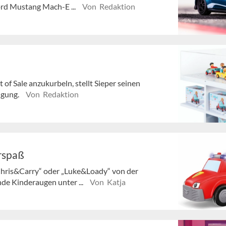
ord Mustang Mach-E ...
Von Redaktion
of Sale anzukurbeln, stellt Sieper seinen
ügung.
Von Redaktion
erspaß
hris&Carry“ oder „Luke&Loady“ von der
nde Kinderaugen unter ...
Von Katja