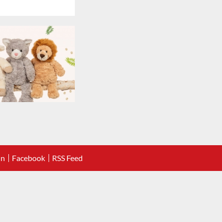
In
Facebook
RSS Feed