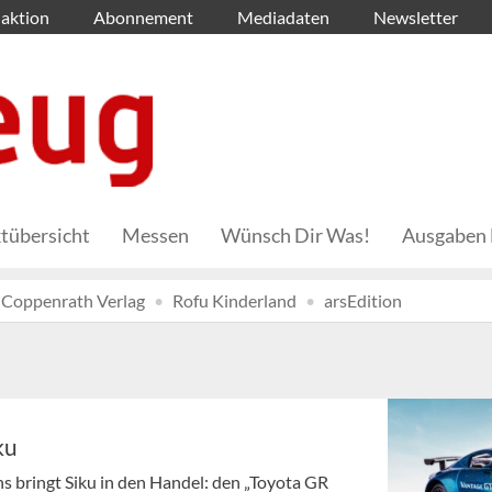
aktion
Abonnement
Mediadaten
Newsletter
tübersicht
Messen
Wünsch Dir Was!
Ausgaben 
Coppenrath Verlag
Rofu Kinderland
arsEdition
ku
s bringt Siku in den Handel: den „Toyota GR