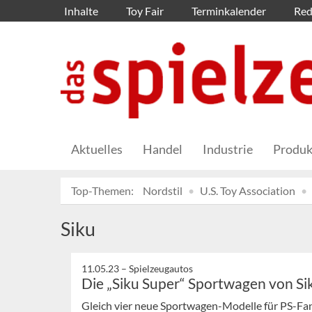
Inhalte
Toy Fair
Terminkalender
Red
Aktuelles
Handel
Industrie
Produk
Top-Themen:
Nordstil
U.S. Toy Association
Siku
11.05.23 –
Spielzeugautos
Die „Siku Super“ Sportwagen von Si
Gleich vier neue Sportwagen-Modelle für PS-Fan