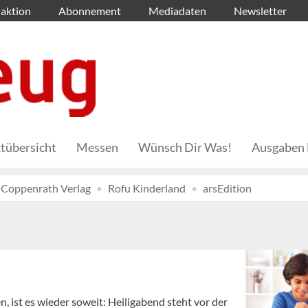
aktion
Abonnement
Mediadaten
Newsletter
tübersicht
Messen
Wünsch Dir Was!
Ausgaben 
Coppenrath Verlag
Rofu Kinderland
arsEdition
 ist es wieder soweit: Heiligabend steht vor der