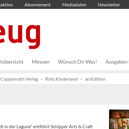
aktion
Abonnement
Mediadaten
Newsletter
tübersicht
Messen
Wünsch Dir Was!
Ausgaben 
Coppenrath Verlag
Rofu Kinderland
arsEdition
t in der Lagune“ entführt Schipper Arts & Craft