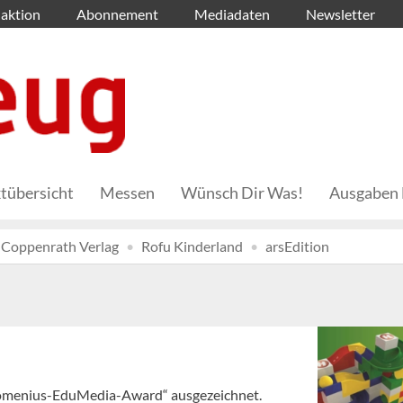
aktion
Abonnement
Mediadaten
Newsletter
tübersicht
Messen
Wünsch Dir Was!
Ausgaben 
Coppenrath Verlag
Rofu Kinderland
arsEdition
omenius-EduMedia-Award“ ausgezeichnet.