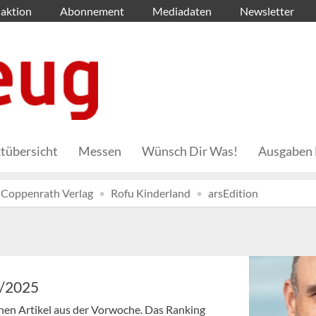
aktion
Abonnement
Mediadaten
Newsletter
tübersicht
Messen
Wünsch Dir Was!
Ausgaben 
Coppenrath Verlag
Rofu Kinderland
arsEdition
0/2025
enen Artikel aus der Vorwoche. Das Ranking