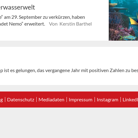
terwasserwelt
ie“ am 29. September zu verkürzen, haben
indet Nemo“ erweitert.
Von Kerstin Barthel
 ist es gelungen, das vergangene Jahr mit positiven Zahlen zu be
ag
Datenschutz
Mediadaten
Impressum
Instagram
Linked