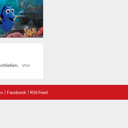
schließen.
Von
In
Facebook
RSS Feed