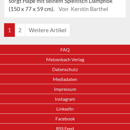
sorgt Hape mit seinem Spieltisch Dampflok
(150 x 77 x 59 cm).
Von Kerstin Barthel
1
2
Weitere Artikel
FAQ
Meisenbach Verlag
Datenschutz
Mediadaten
Impressum
Instagram
LinkedIn
Facebook
RSS Feed