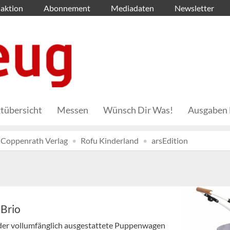
aktion
Abonnement
Mediadaten
Newsletter
tübersicht
Messen
Wünsch Dir Was!
Ausgaben 
Coppenrath Verlag
Rofu Kinderland
arsEdition
Brio
 der vollumfänglich ausgestattete Puppenwagen