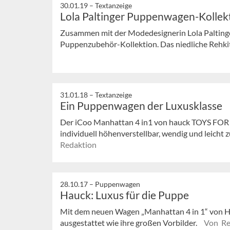
30.01.19 –
Textanzeige
Lola Paltinger Puppenwagen-Kollek
Zusammen mit der Modedesignerin Lola Paltinger
Puppenzubehör-Kollektion. Das niedliche Rehkitz
31.01.18 –
Textanzeige
Ein Puppenwagen der Luxusklasse
Der iCoo Manhattan 4 in1 von hauck TOYS FOR 
individuell höhenverstellbar, wendig und leicht z
Redaktion
28.10.17 –
Puppenwagen
Hauck: Luxus für die Puppe
Mit dem neuen Wagen „Manhattan 4 in 1“ von 
ausgestattet wie ihre großen Vorbilder.
Von Re