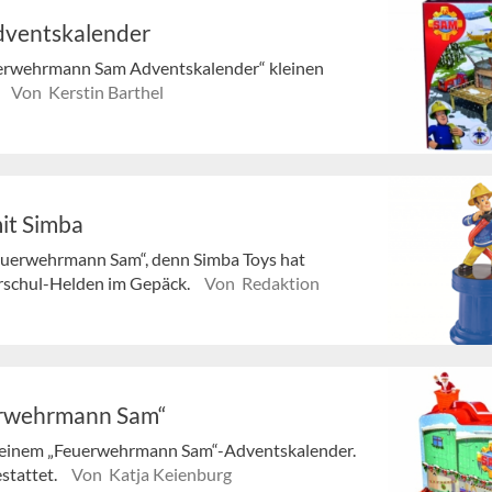
dventskalender
euerwehrmann Sam Adventskalender“ kleinen
Von Kerstin Barthel
it Simba
Feuerwehrmann Sam“, denn Simba Toys hat
orschul-Helden im Gepäck.
Von Redaktion
erwehrmann Sam“
 seinem „Feuerwehrmann Sam“-Adventskalender.
estattet.
Von Katja Keienburg