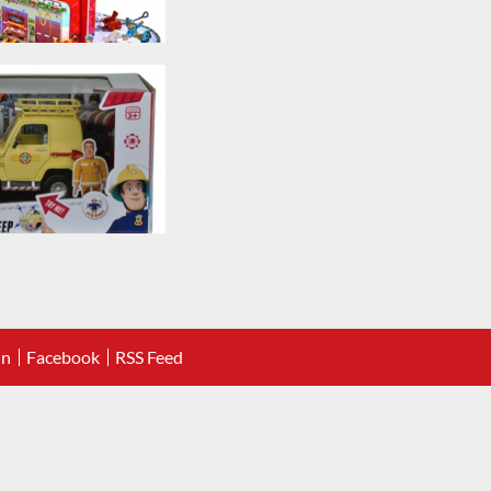
In
Facebook
RSS Feed