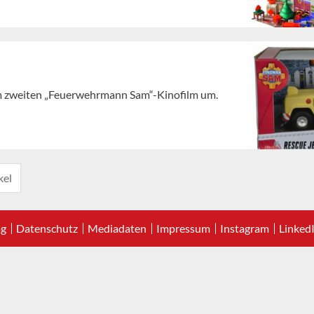
em zweiten „Feuerwehrmann Sam“-Kinofilm um.
kel
ag
Datenschutz
Mediadaten
Impressum
Instagram
Linked