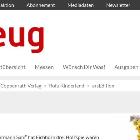
aktion
Abonnement
Mediadaten
Newsletter
tübersicht
Messen
Wünsch Dir Was!
Ausgaben 
Coppenrath Verlag
Rofu Kinderland
arsEdition
hrmann Sam“ hat Eichhorn drei Holzspielwaren