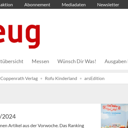
aktion
Abonnement
Mediadaten
Newsletter
tübersicht
Messen
Wünsch Dir Was!
Ausgaben 
Coppenrath Verlag
Rofu Kinderland
arsEdition
2/2024
senen Artikel aus der Vorwoche. Das Ranking