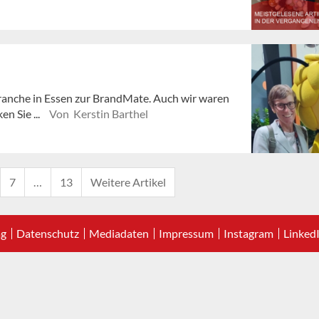
)Branche in Essen zur BrandMate. Auch wir waren
n Sie ...
Von Kerstin Barthel
7
…
13
Weitere Artikel
ag
Datenschutz
Mediadaten
Impressum
Instagram
Linked