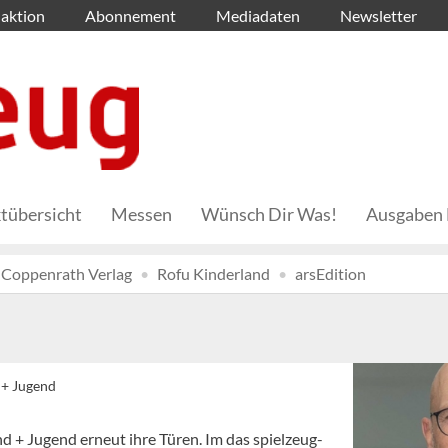
aktion
Abonnement
Mediadaten
Newsletter
tübersicht
Messen
Wünsch Dir Was!
Ausgaben 
Coppenrath Verlag
Rofu Kinderland
arsEdition
 + Jugend
nd + Jugend erneut ihre Türen. Im das spielzeug-