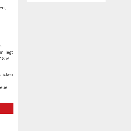
en,
m
n liegt
 18 %
blicken
neue