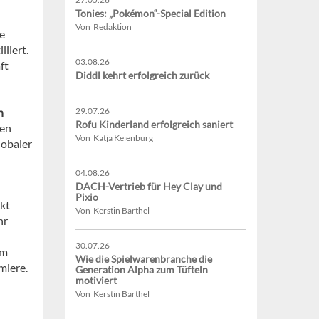
Tonies: „Pokémon“-Special Edition
Von Redaktion
e
liert.
03.08.26
ft
Diddl kehrt erfolgreich zurück
n
29.07.26
Rofu Kinderland erfolgreich saniert
sen
Von Katja Keienburg
lobaler
04.08.26
DACH-Vertrieb für Hey Clay und
Pixio
kt
Von Kerstin Barthel
hr
30.07.26
im
Wie die Spielwarenbranche die
miere.
Generation Alpha zum Tüfteln
motiviert
Von Kerstin Barthel