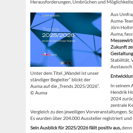
Herausforderungen, Umbrüchen und Möglichkeiten
Aus Umfrag
Auma-Team 
Jörn Holtm
Auma, fass
Messewirts
Zukunft ze
Gestaltung
Stabilität
Austausch 
Unter dem Titel „Wandel ist unser
Entwicklun
ständiger Begleiter“ blickt der
In seinem 
Auma auf die „Trends 2025/2026“.
Hendrik Ho
© Auma
2024 zurüc
zentrale K
Vergleich zu den jeweiligen Vorveranstaltungen. S
Es wurden über 204.000 Aussteller registriert und
Sein Ausblick für 2025/2026 fällt positiv aus,
denn 