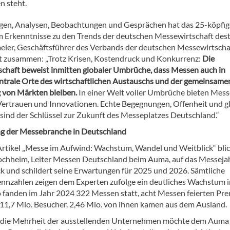
 steht.
en, Analysen, Beobachtungen und Gesprächen hat das 25-köpfig
Erkenntnisse zu den Trends der deutschen Messewirtschaft destil
eier, Geschäftsführer des Verbands der deutschen Messewirtscha
t zusammen: „Trotz Krisen, Kostendruck und Konkurrenz:
Die
chaft beweist inmitten globaler Umbrüche, dass Messen auch in
ntrale Orte des wirtschaftlichen Austauschs und der gemeinsame
 von Märkten bleiben.
In einer Welt voller Umbrüche bieten Mes
, Vertrauen und Innovationen. Echte Begegnungen, Offenheit und g
sind der Schlüssel zur Zukunft des Messeplatzes Deutschland.“
g der Messebranche in Deutschland
Artikel „Messe im Aufwind: Wachstum, Wandel und Weitblick“ blic
chheim, Leiter Messen Deutschland beim Auma, auf das Messeja
k und schildert seine Erwartungen für 2025 und 2026. Sämtliche
ennzahlen zeigen dem Experten zufolge ein deutliches Wachstum 
o fanden im Jahr 2024 322 Messen statt, acht Messen feierten Pre
 11,7 Mio. Besucher. 2,46 Mio. von ihnen kamen aus dem Ausland.
die Mehrheit der ausstellenden Unternehmen möchte dem Auma