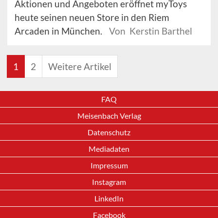
Aktionen und Angeboten eröffnet myToys
heute seinen neuen Store in den Riem
Arcaden in München.
Von Kerstin Barthel
1
2
Weitere Artikel
FAQ
Meisenbach Verlag
Datenschutz
Mediadaten
Impressum
Instagram
LinkedIn
Facebook