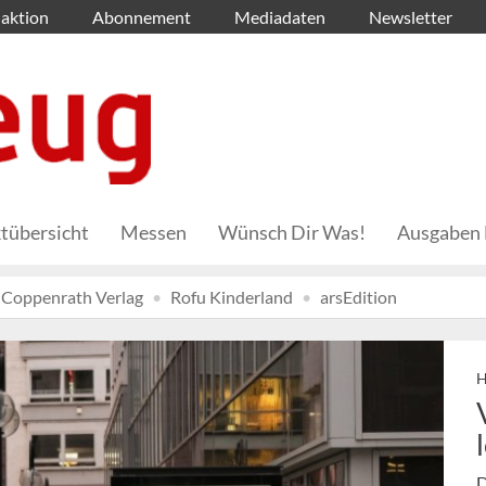
aktion
Abonnement
Mediadaten
Newsletter
tübersicht
Messen
Wünsch Dir Was!
Ausgaben 
Coppenrath Verlag
Rofu Kinderland
arsEdition
H
D