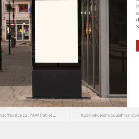
K
a
d
S
nzoffensive zu „PAW Patrol ...
Kuschelweiche Squishmallows-