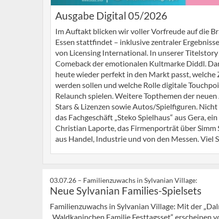
Ausgabe Digital 05/2026
Im Auftakt blicken wir voller Vorfreude auf die B
Essen stattfindet – inklusive zentraler Ergebniss
von Licensing International. In unserer Titelsto
Comeback der emotionalen Kultmarke Diddl. Darin
heute wieder perfekt in den Markt passt, welch
werden sollen und welche Rolle digitale Touchp
Relaunch spielen. Weitere Topthemen der neuen 
Stars & Lizenzen sowie Autos/Spielfiguren. Nicht
das Fachgeschäft „Steko Spielhaus“ aus Gera, ei
Christian Laporte, das Firmenporträt über Simm
aus Handel, Industrie und von den Messen. Viel 
03.07.26 –
Familienzuwachs in Sylvanian Village:
Neue Sylvanian Families-Spielsets
Familienzuwachs in Sylvanian Village: Mit der „Da
„Waldkaninchen Familie Festtagsset“ erscheinen vo