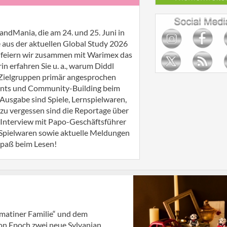
randMania, die am 24. und 25. Juni in
e aus der aktuellen Global Study 2026
ry feiern wir zusammen mit Warimex das
 erfahren Sie u. a., warum Diddl
e Zielgruppen primär angesprochen
oints und Community-Building beim
Ausgabe sind Spiele, Lernspielwaren,
 zu vergessen sind die Reportage über
n Interview mit Papo-Geschäftsführer
 Spielwaren sowie aktuelle Meldungen
Spaß beim Lesen!
lmatiner Familie“ und dem
n Epoch zwei neue Sylvanian ...