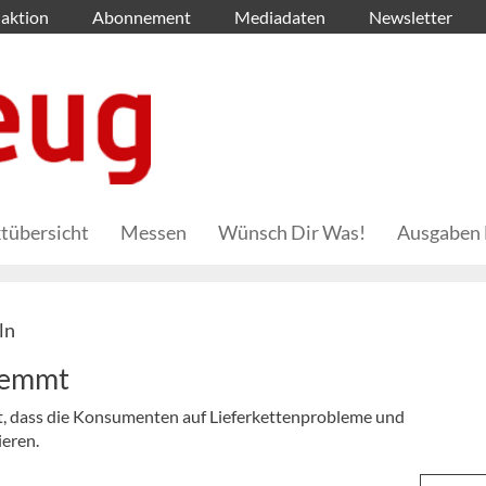
aktion
Abonnement
Mediadaten
Newsletter
tübersicht
Messen
Wünsch Dir Was!
Ausgaben 
ln
hemmt
t, dass die Konsumenten auf Lieferkettenprobleme und
eren.