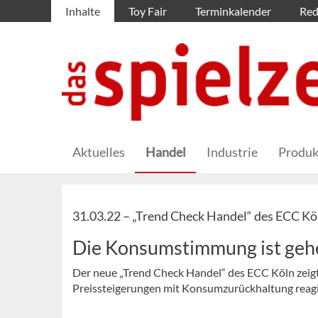
Inhalte
Toy Fair
Terminkalender
Red
Aktuelles
Handel
Industrie
Produk
31.03.22 –
„Trend Check Handel“ des ECC Kö
Die Konsumstimmung ist ge
Der neue „Trend Check Handel“ des ECC Köln zeig
Preissteigerungen mit Konsumzurückhaltung reagi