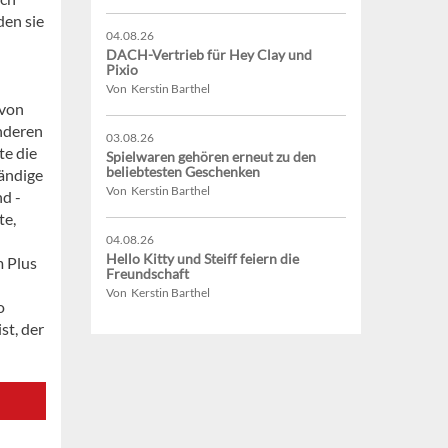
den sie
04.08.26
DACH-Vertrieb für Hey Clay und
Pixio
Von Kerstin Barthel
avon
anderen
03.08.26
te die
Spielwaren gehören erneut zu den
beliebtesten Geschenken
tändige
Von Kerstin Barthel
nd -
te,
04.08.26
Hello Kitty und Steiff feiern die
m Plus
Freundschaft
Von Kerstin Barthel
o
st, der