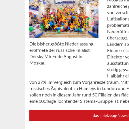
zahlreiche
von versch
Luftballon
problemati
Neueröffnu
überzeugt,
Die bisher größte Niederlassung
Ländern spa
eröffnete der russische Filialist
Finanzkris
Detsky Mir Ende August in
Direktor v
Moskau.
ausstattun
stetig gew
Halbjahr e
von 27% im Vergleich zum Vorjahreszeitraum. Mit w
russisches Äquivalent zu Hamleys in London und F
sollen noch in diesem Jahr rund 50 Filialen das fl
eine 100%ige Tochter der Sistema-Gruppe ist, ne
das spielzeug-Newsl