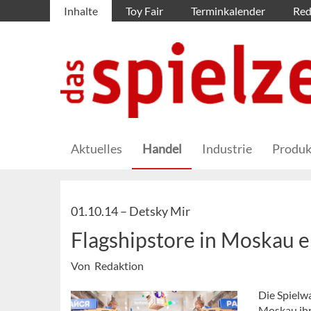
Inhalte
Toy Fair
Terminkalender
Red
Aktuelles
Handel
Industrie
Produk
01.10.14 –
Detsky Mir
Flagshipstore in Moskau e
Von Redaktion
Die Spielw
Moskau ihre