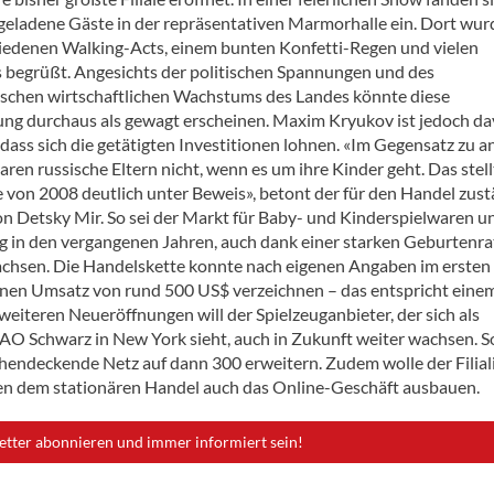
 geladene Gäste in der repräsentativen Marmorhalle ein. Dort wur
iedenen Walking-Acts, einem bunten Konfetti-Regen und vielen
s begrüßt. Angesichts der politischen Spannungen und des
schen wirtschaftlichen Wachstums des Landes könnte diese
ng durchaus als gewagt erscheinen. Maxim Kryukov ist jedoch d
 dass sich die getätigten Investitionen lohnen. «Im Gegensatz zu 
ren russische Eltern nicht, wenn es um ihre Kinder geht. Das stell
e von 2008 deutlich unter Beweis», betont der für den Handel zus
on Detsky Mir. So sei der Markt für Baby- und Kinderspielwaren u
g in den vergangenen Jahren, auch dank einer starken Geburtenra
achsen. Die Handelskette konnte nach eigenen Angaben im ersten
inen Umsatz von rund 500 US$ verzeichnen – das entspricht eine
eiteren Neueröffnungen will der Spielzeuganbieter, der sich als
AO Schwarz in New York sieht, auch in Zukunft weiter wachsen. S
ächendeckende Netz auf dann 300 erweitern. Zudem wolle der Filiali
ben dem stationären Handel auch das Online-Geschäft ausbauen.
etter abonnieren und immer informiert sein!