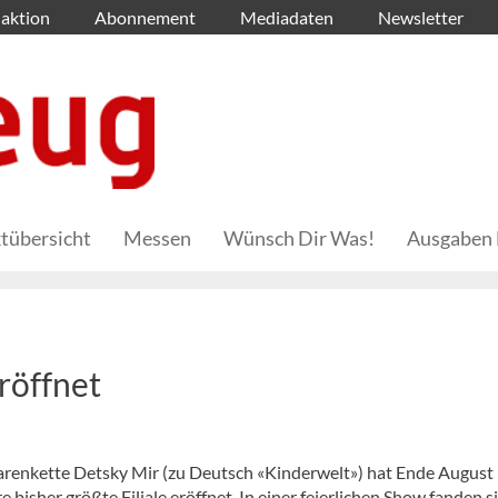
aktion
Abonnement
Mediadaten
Newsletter
tübersicht
Messen
Wünsch Dir Was!
Ausgaben 
röffnet
arenkette Detsky Mir (zu Deutsch «Kinderwelt») hat Ende August 
 bisher größte Filiale eröffnet. In einer feierlichen Show fanden s