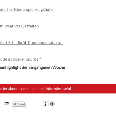
utscher Kinderspielzeugkäufer
 Kreatives Gestalten
riert Schildkröt-Puppenmanufaktur
ude ist überall spürbar“
henhighlight der vergangenen Woche
etter abonnieren und immer informiert sein!