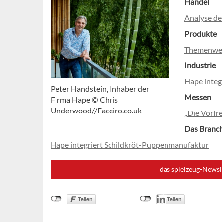
Handel
Analyse de
Produkte
Themenwelt
Industrie
Hape integ
Peter Handstein, Inhaber der
Messen
Firma Hape © Chris
Underwood//Faceiro.co.uk
„Die Vorfre
Das Branc
Hape integriert Schildkröt-Puppenmanufaktur
das spielzeug-Newsl