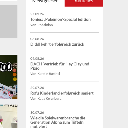
Meistgelesen
Aktuelles
27.05.26
Tonies: „Pokémon“-Special Edition
Von Redaktion
03.08.26
Diddl kehrt erfolgreich zurück
04.08.26
DACH-Vertrieb für Hey Clay und
Pixio
Von Kerstin Barthel
29.07.26
Rofu Kinderland erfolgreich saniert
Von Katja Keienburg
30.07.26
Wie die Spielwarenbranche die
Generation Alpha zum Tüfteln
motiviert