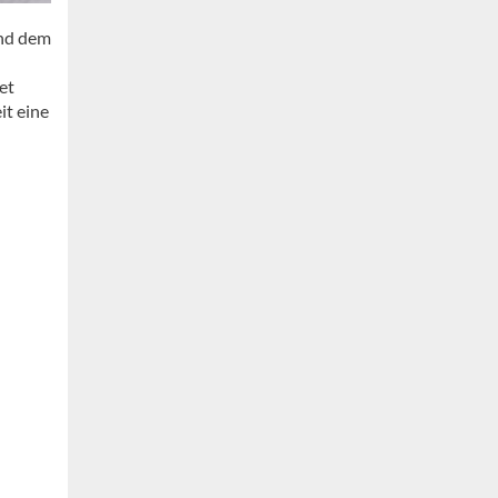
und dem
et
it eine